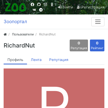
Войти
Регистрация
Зоопортал
Пользователи
RichardNut
0
0
RichardNut
Репутация
Рейтинг
Профиль
Лента
Репутация
R