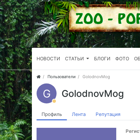
НОВОСТИ
СТАТЬИ
БЛОГИ
ФОТО
О
Пользователи
GolodnovMog
G
GolodnovMog
Профиль
Лента
Репутация
Регис