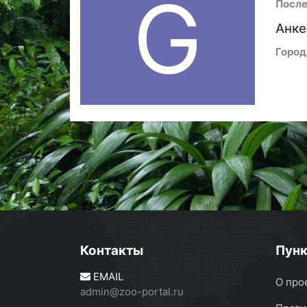
G
После
Анке
Город
Контакты
Пун
EMAIL
О про
admin@zoo-portal.ru