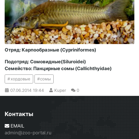
Отряд: Карпообразные (Cypriniformes)
Подотряд: Сомовидные(Siluroidei)
Семейство: Панцирные сомы (Callichthyidae)
хордовые
сомы
07.06.2014
19:44
Kuper
0
Контакты
EMAIL
admin@zoo-portal.ru