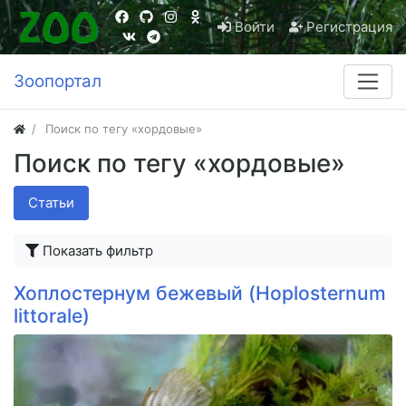
Войти
Регистрация
Зоопортал
Поиск по тегу «хордовые»
Поиск по тегу «хордовые»
Статьи
Показать фильтр
Хоплостернум бежевый (Hoplosternum
littorale)