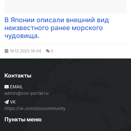
В Японии описали внешний вид
неизвестного ранее морского
чудовища.
19.12.2023
16:34
0
Контакты
EMAIL
admin@zoo-portal.ru
VK
https://vk.com/zoocommunity
Пункты меню