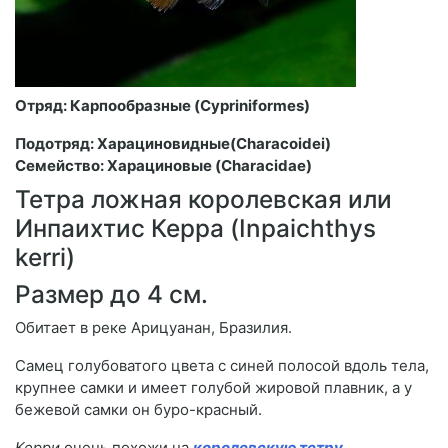
Отряд: Карпообразные (Cypriniformes)
Подотряд: Харациновидные(Characoidei)
Семейство: Харациновые (Characidae)
Тетра ложная королевская или
Инпаихтис Керра (Inpaichthys
kerri)
Размер до 4 см.
Обитает в реке Арицуанан, Бразилия.
Самец голубоватого цвета с синей полосой вдоль тела,
крупнее самки и имеет голубой жировой плавник, а у
бежевой самки он буро-красный.
Керри
очень похожи на
королевскую тетру
.