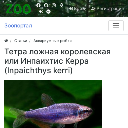
Войти
Регистрация
Зоопортал
Статьи
Аквариумные рыбки
Тетра ложная королевская
или Инпаихтис Керра
(Inpaichthys kerri)