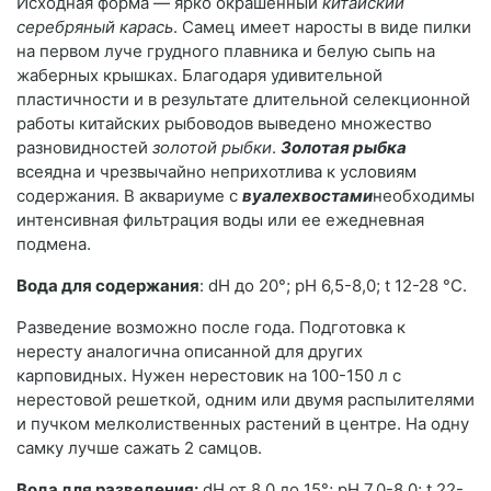
Исходная форма — ярко окрашенный
китайский
серебряный карась
. Самец имеет наросты в виде пилки
на первом луче грудного плавника и белую сыпь на
жаберных крышках. Благодаря удивительной
пластичности и в результате длительной селекционной
работы китайских рыбоводов выведено множество
разновидностей
золотой рыбки
.
Золотая рыбка
всеядна и чрезвычайно неприхотлива к условиям
содержания. В аквариуме с
вуалехвостами
необходимы
интенсивная фильтрация воды или ее ежедневная
подмена.
Вода для содержания
: dH до 20°; pH 6,5-8,0; t 12-28 °C.
Разведение возможно после года. Подготовка к
нересту аналогична описанной для других
карповидных. Нужен нерестовик на 100-150 л с
нерестовой решеткой, одним или двумя распылителями
и пучком мелколиственных растений в центре. На одну
самку лучше сажать 2 самцов.
Вода для разведения:
dH от 8,0 до 15°; pH 7,0-8,0; t 22-