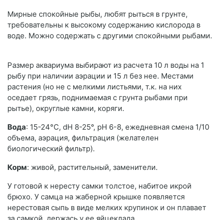
Мирные спокойные рыбы, любят рыться в грунте,
требовательны к высокому содержанию кислорода в
воде. Можно содержать с другими спокойными рыбами.
Размер аквариума выбирают из расчета 10 л воды на 1
рыбу при наличии аэрации и 15 л без нее. Местами
растения (но не с мелкими листьями, т.к. на них
оседает грязь, поднимаемая с грунта рыбами при
рытье), округлые камни, коряги.
Вода
: 15-24°С, dH 8-25°, рН 6-8, ежедневная смена 1/10
объема, аэрация, фильтрация (желателен
биологический фильтр).
Корм
: живой, растительный, заменители.
У готовой к нересту самки толстое, набитое икрой
брюхо. У самца на жаберной крышке появляется
нерестовая сыпь в виде мелких крупинок и он плавает
за самкой, держась у ее яйцеклада.