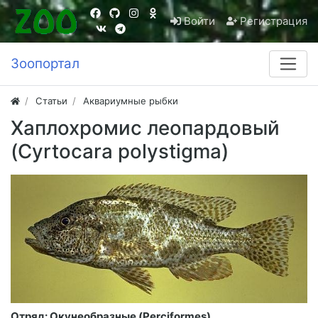
Войти
Регистрация
Зоопортал
Статьи
Аквариумные рыбки
Хаплохромис леопардовый
(Cyrtocara polystigma)
Отряд: Окунеобразные (Perciformes)