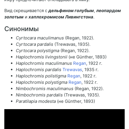
Вид скрещивается с
дельфином голубым
,
леопардом
золотым
и
хаплохромисом Ливингстона
.
Синонимы
Cyrtocara maculimanus
(Regan, 1922).
Cyrtocara pardalis
(Trewavas, 1935).
Cyrtocara polystigma
(Regan, 1922).
Haplochromis livingstonii
(не Günther, 1893)
Haplochromis maculimanus
Regan
, 1922 г.
Haplochromis pardalis
Trewavas
, 1935 г.
Haplochromis polistigma
Regan
, 1922 г.
Haplochromis polystigma
Regan
, 1922 г.
Nimbochromis maculimanus
(Regan, 1922).
Nimbochromis pardalis
(Trewavas, 1935).
Paratilapia modesta
(не Günther, 1893)