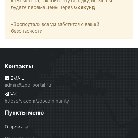
компьютера, закройте эту вкладку, иначе вы
будете перемещены через
6
секунд
«Зоопортал» всегда заботится о вашей
безопасности.
Контакты
EMAIL
admin@zoo-portal.ru
VK
https://vk.com/zoocommunity
Пункты меню
О проекте