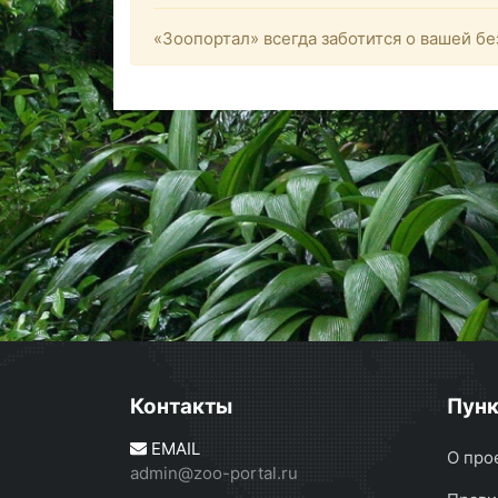
«Зоопортал» всегда заботится о вашей бе
Контакты
Пун
EMAIL
О про
admin@zoo-portal.ru