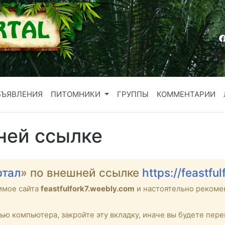
БЪЯВЛЕНИЯ
ПИТОМНИКИ
ГРУППЫ
КОММЕНТАРИИ
ней ссылке
ртал
» по внешней ссылке
https://feastfu
имое сайта
feastfulfork7.weebly.com
и настоятельно реком
тью компьютера, закройте эту вкладку, иначе вы будете пе