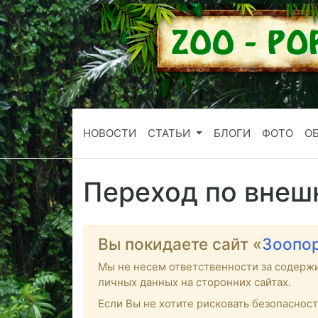
НОВОСТИ
СТАТЬИ
БЛОГИ
ФОТО
О
Переход по внеш
Вы покидаете сайт «
Зоопо
Мы не несем ответственности за содерж
личных данных на сторонних сайтах.
Если Вы не хотите рисковать безопаснос