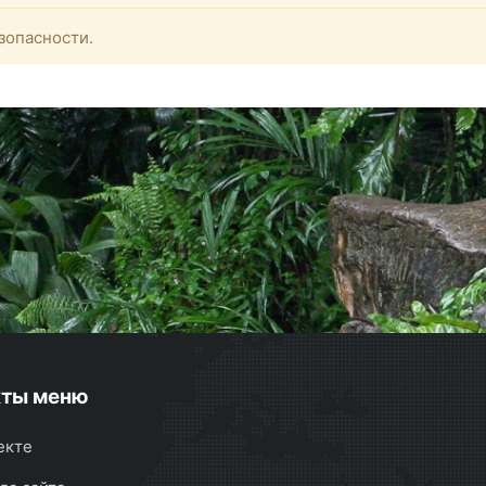
зопасности.
кты меню
екте