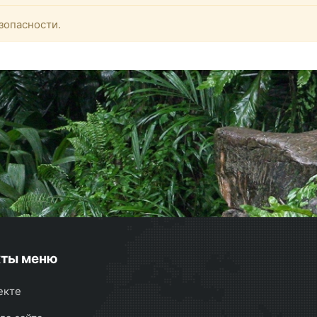
зопасности.
кты меню
екте