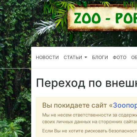
НОВОСТИ
СТАТЬИ
БЛОГИ
ФОТО
О
Переход по внеш
Вы покидаете сайт «
Зоопо
Мы не несем ответственности за содерж
своих личных данных на сторонних сайта
Если Вы не хотите рисковать безопаснос