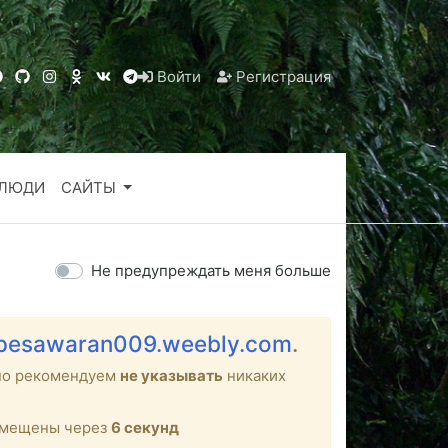
Войти
Регистрация
ЛЮДИ
САЙТЫ
Не предупреждать меня больше
abpesawaran009.weebly.com
.
но рекомендуем
не указывать
никаких
ремещены через
5
секунд