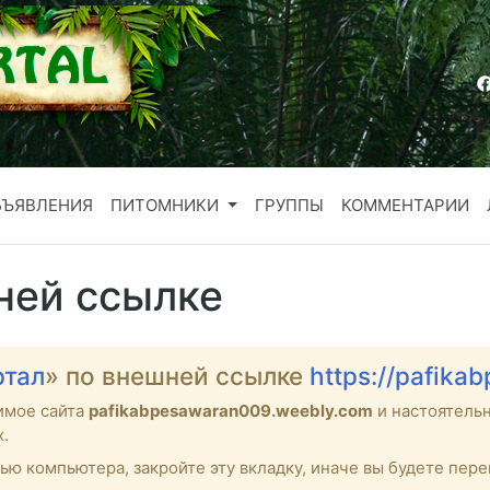
БЪЯВЛЕНИЯ
ПИТОМНИКИ
ГРУППЫ
КОММЕНТАРИИ
ней ссылке
ртал
» по внешней ссылке
https://pafik
имое сайта
pafikabpesawaran009.weebly.com
и настоятель
х.
тью компьютера, закройте эту вкладку, иначе вы будете пе