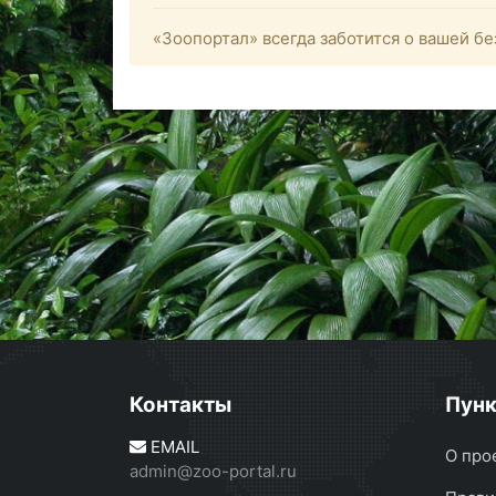
«Зоопортал» всегда заботится о вашей бе
Контакты
Пун
EMAIL
О про
admin@zoo-portal.ru