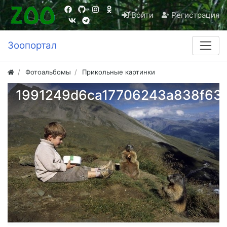
Войти
Регистрация
Зоопортал
Фотоальбомы
Прикольные картинки
1991249d6ca17706243a838f63