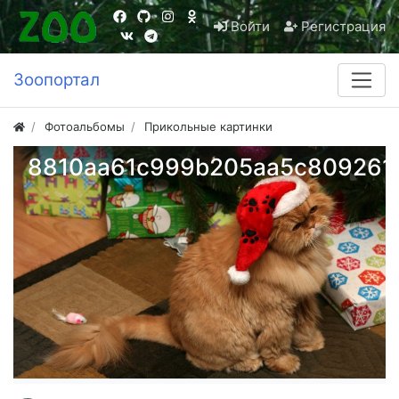
Войти
Регистрация
Зоопортал
Фотоальбомы
Прикольные картинки
8810aa61c999b205aa5c809261