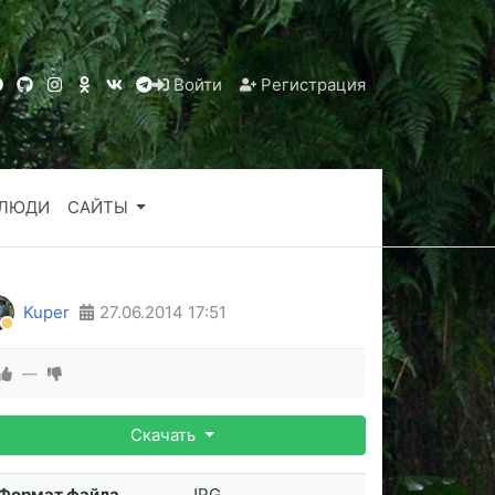
Войти
Регистрация
ЛЮДИ
САЙТЫ
Kuper
27.06.2014
17:51
—
Скачать
Формат файла
JPG