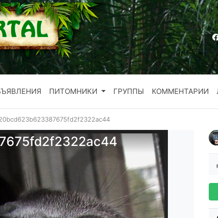
БЪЯВЛЕНИЯ
ПИТОМНИКИ
ГРУППЫ
КОММЕНТАРИИ
20bcd623b623387675fd2f2322ac44
7675fd2f2322ac44