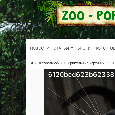
НОВОСТИ
СТАТЬИ
БЛОГИ
ФОТО
О
Фотоальбомы
Прикольные картинки
61
6120bcd623b62338