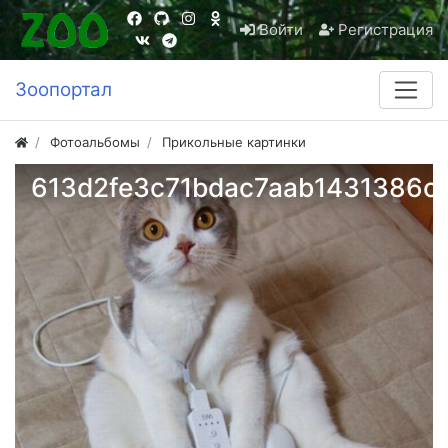
Войти
Регистрация
Зоопортал
Фотоальбомы
Прикольные картинки
613d2fe3c71bdac7aab1431386c