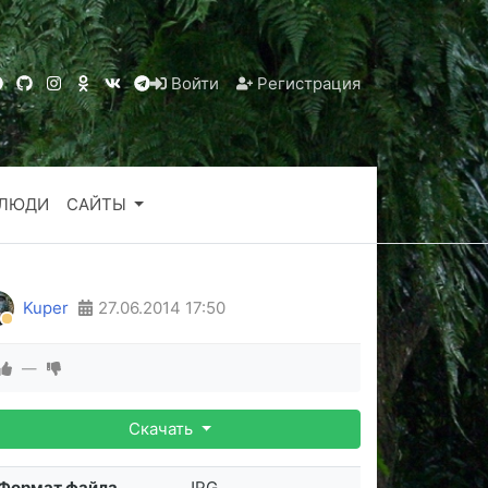
Войти
Регистрация
ЛЮДИ
САЙТЫ
Kuper
27.06.2014
17:50
—
Скачать
Формат файла
JPG