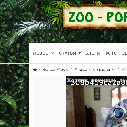
НОВОСТИ
СТАТЬИ
БЛОГИ
ФОТО
О
Фотоальбомы
Прикольные картинки
30
308b459ca2a8