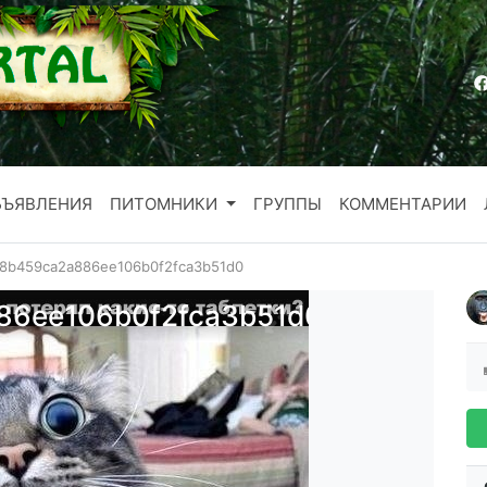
БЪЯВЛЕНИЯ
ПИТОМНИКИ
ГРУППЫ
КОММЕНТАРИИ
8b459ca2a886ee106b0f2fca3b51d0
86ee106b0f2fca3b51d0