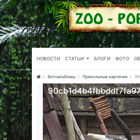
НОВОСТИ
СТАТЬИ
БЛОГИ
ФОТО
О
Фотоальбомы
Прикольные картинки
90
90cb1d4b4fbbddf7fa9