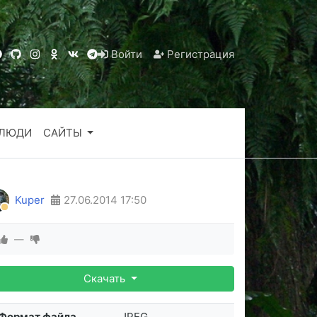
Войти
Регистрация
ЛЮДИ
САЙТЫ
Kuper
27.06.2014
17:50
—
Скачать
Формат файла
JPEG