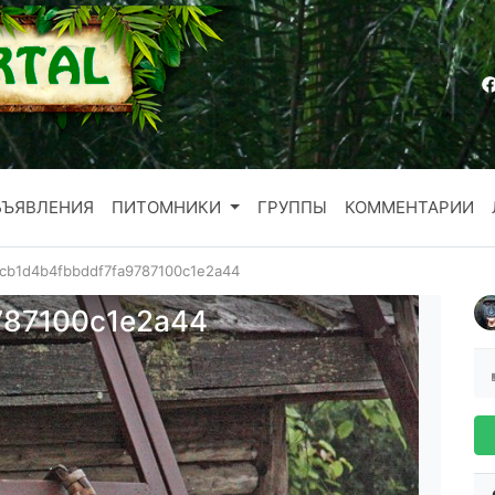
БЪЯВЛЕНИЯ
ПИТОМНИКИ
ГРУППЫ
КОММЕНТАРИИ
cb1d4b4fbbddf7fa9787100c1e2a44
787100c1e2a44