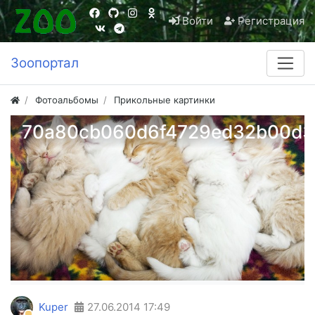
Войти
Регистрация
Зоопортал
Фотоальбомы
Прикольные картинки
70a80cb060d6f4729ed32b00d3
Kuper
27.06.2014
17:49