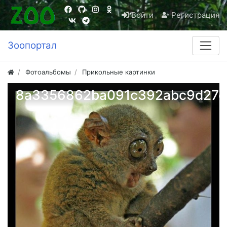
Войти
Регистрация
Зоопортал
Фотоальбомы
Прикольные картинки
8a3356862ba091c392abc9d27d