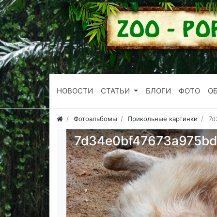
НОВОСТИ
СТАТЬИ
БЛОГИ
ФОТО
О
Фотоальбомы
Прикольные картинки
7d
7d34e0bf47673a975bd