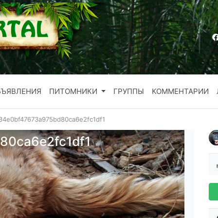
БЪЯВЛЕНИЯ
ПИТОМНИКИ
ГРУППЫ
КОММЕНТАРИИ
34e0bf47673a975bd80ca6e2fc1df1
80ca6e2fc1df1