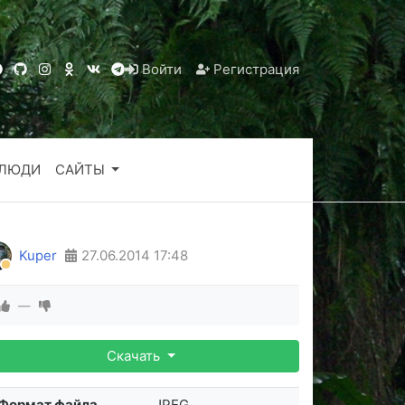
Войти
Регистрация
ЛЮДИ
САЙТЫ
Kuper
27.06.2014
17:48
—
Скачать
Формат файла
JPEG