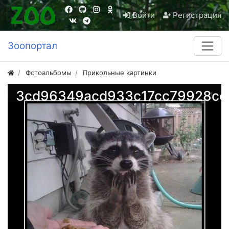
Войти
Регистрация
Зоопортал
Фотоальбомы
Прикольные картинки
3cd96349acd933c17cc79928cc