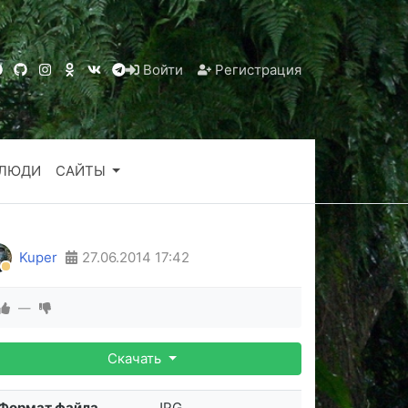
Войти
Регистрация
ЛЮДИ
САЙТЫ
Kuper
27.06.2014
17:42
—
Скачать
Формат файла
JPG