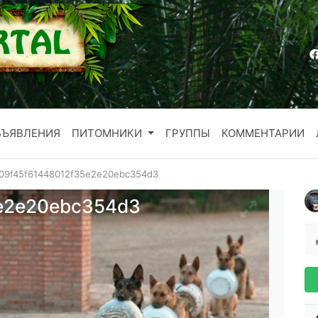
БЪЯВЛЕНИЯ
ПИТОМНИКИ
ГРУППЫ
КОММЕНТАРИИ
09f45f61448012f35e2e20ebc354d3
e2e20ebc354d3