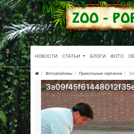
НОВОСТИ
СТАТЬИ
БЛОГИ
ФОТО
О
Фотоальбомы
Прикольные картинки
3a
3a09f45f61448012f35