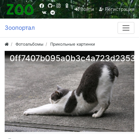
Войти
Регистрация
Зоопортал
Фотоальбомы
Прикольные картинки
0ff7407b095a0b3c4a723d2353c