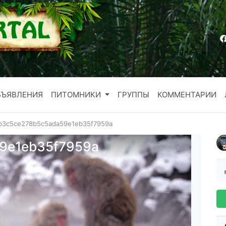
БЪЯВЛЕНИЯ
ПИТОМНИКИ
ГРУППЫ
КОММЕНТАРИИ
b3c5ce278b5c5ada59e1eb35f7959a
9e1eb35f7959a