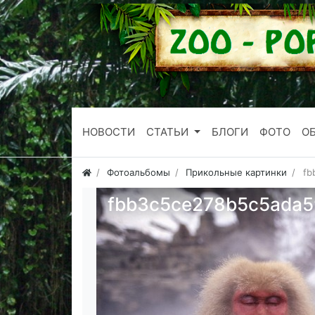
НОВОСТИ
СТАТЬИ
БЛОГИ
ФОТО
О
Фотоальбомы
Прикольные картинки
fb
fbb3c5ce278b5c5ada5