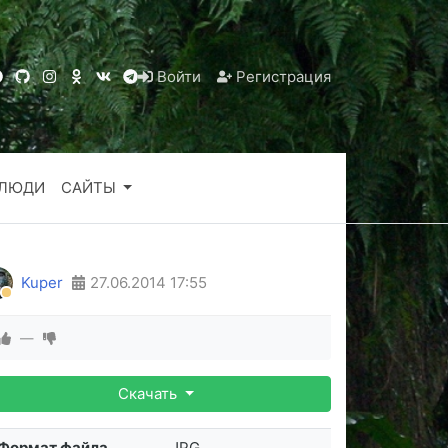
Войти
Регистрация
ЛЮДИ
САЙТЫ
Kuper
27.06.2014
17:55
—
Скачать
Формат файла
JPG