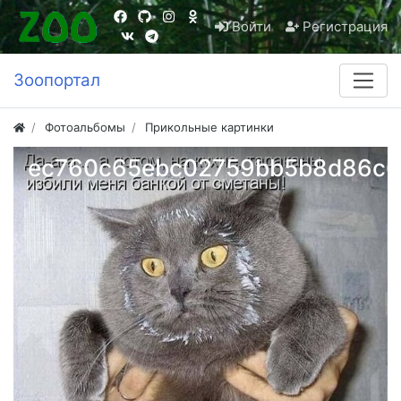
Войти
Регистрация
Зоопортал
Фотоальбомы
Прикольные картинки
ec760c65ebc02759bb5b8d86c6