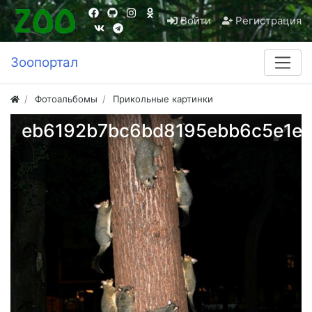
Войти
Регистрация
Зоопортал
Фотоальбомы
Прикольные картинки
eb6192b7bc6bd8195ebb6c5e1e