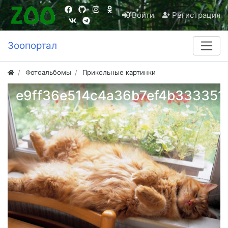
Войти
Регистрация
Зоопортал
Фотоальбомы
Прикольные картинки
e9ff36e514c4a36b7ef4b333351