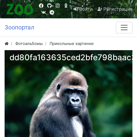
Войти
Регистрация
Зоопортал
Фотоальбомы
Прикольные картинки
dd80fa163635ced2bfe798baac3