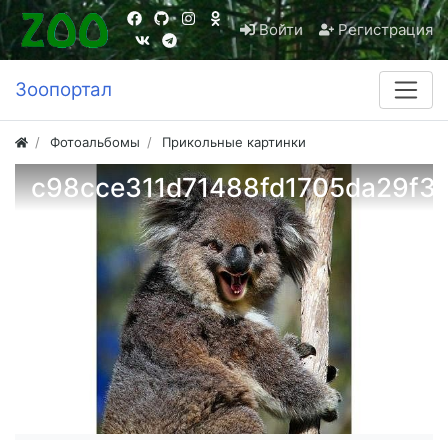
Войти
Регистрация
Зоопортал
Фотоальбомы
Прикольные картинки
c98cce311d71488fd1705da29f3