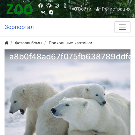
Войти
Регистрация
Зоопортал
Фотоальбомы
Прикольные картинки
a8b0f48ad67f075fb638789ddfef